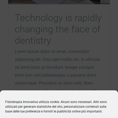
Technology is rapidly
changing the face of
dentistry
Lorem ipsum dolor sit amet, consectetur
adipiscing elit. Cras eget mollis leo. In ultricies
sit amet justo ac tincidunt. Integer volutpat
enim non velit pellentesque, a placerat dolor
ullamcorper. Phasellus ac dolor velit. Nam
molestie turpis sit amet diam lobortis sagittis.
Etiam non orci quis dolor cons.
Fisioterapia Innovativa utilizza cookie. Alcuni sono necessari. Altri sono
utilizzati per generare statistiche del sito, personalizzare contenuti sulla
base delle tue preferenze e fornirti le pubblicità online più importanti.