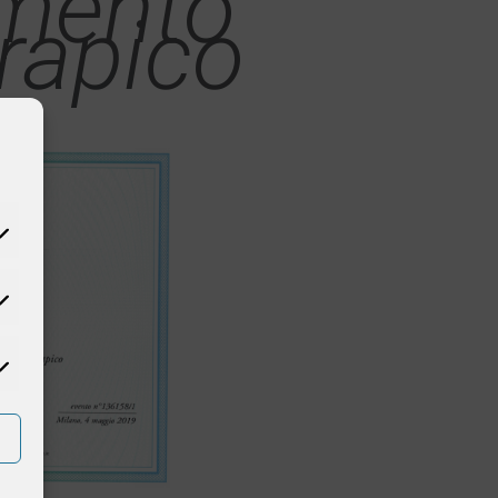
amento
erapico