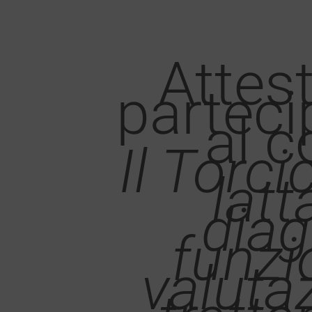
Attest
parteci
al c
Il Torci
latt
diag
funzi
valuta