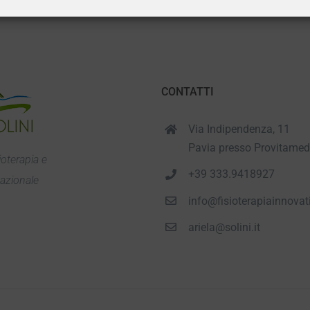
CONTATTI
Via Indipendenza, 11
Pavia presso Provitamed
ioterapia e
+39 333.9418927
azionale
info@fisioterapiainnovati
ariela@solini.it