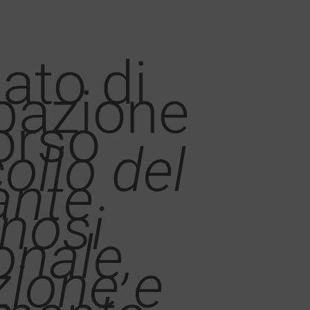
ato di
pazione
orso
collo del
ante
nosi
onale,
zione e