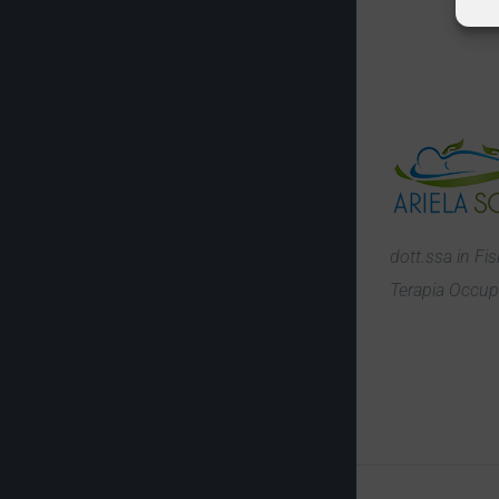
dott.ssa in Fis
Terapia Occup