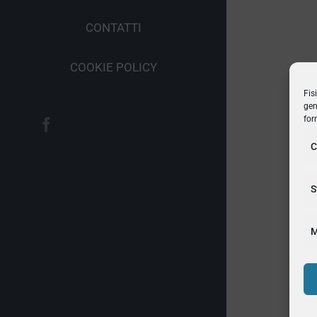
CONTATTI
COOKIE POLICY
Fis
gen
for
Facebook
C
S
M